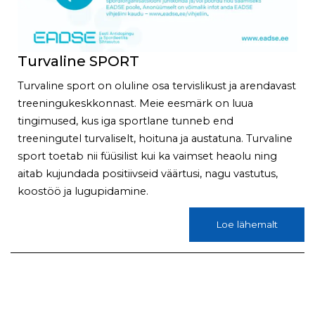
Turvaline SPORT
Turvaline sport on oluline osa tervislikust ja arendavast
treeningukeskkonnast. Meie eesmärk on luua
tingimused, kus iga sportlane tunneb end
treeningutel turvaliselt, hoituna ja austatuna. Turvaline
sport toetab nii füüsilist kui ka vaimset heaolu ning
aitab kujundada positiivseid väärtusi, nagu vastutus,
koostöö ja lugupidamine.
Loe lähemalt