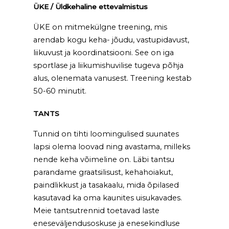
ÜKE / Üldkehaline ettevalmistus
ÜKE on mitmekülgne treening, mis
arendab kogu keha- jõudu, vastupidavust,
liikuvust ja koordinatsiooni. See on iga
sportlase ja liikumishuvilise tugeva põhja
alus, olenemata vanusest. Treening kestab
50-60 minutit.
TANTS
Tunnid on tihti loomingulised suunates
lapsi olema loovad ning avastama, milleks
nende keha võimeline on. Läbi tantsu
parandame graatsilisust, kehahoiakut,
paindlikkust ja tasakaalu, mida õpilased
kasutavad ka oma kaunites uisukavades.
Meie tantsutrennid toetavad laste
eneseväljendusoskuse ja enesekindluse