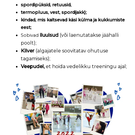
spordipüksid, retuusid,
termopluus, vest, spordijakk);
kindad, mis kaitsevad käsi külma ja kukkumiste
eest;
iluuisud
(või laenutatakse jäähalli
Sobivad
poolt);
Kiiver
(algajatele soovitatav ohutuse
tagamiseks);
Veepudel,
et hoida vedelikku treeningu ajal;