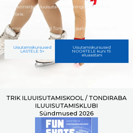
Klubi korraldab iluuisutamistreeninguid lastele ja
noortele.
Treeningud toimuvad Tondiraba jäähallis (Varraku 14).
Uisutamiskursused
Uisutamiskursused
LASTELE 5+
NOORTELE kuni 19.
eluaastani
TRIK ILUUISUTAMISKOOL / TONDIRABA
ILUUISUTAMISKLUBI
Sündmused 2026