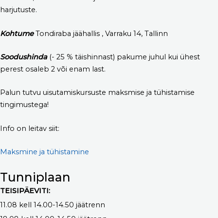
harjutuste.
Kohtume
Tondiraba jäähallis , Varraku 14, Tallinn
Soodushinda
(- 25 % täishinnast) pakume juhul kui ühest
perest osaleb 2 või enam last.
Palun tutvu uisutamiskursuste maksmise ja tühistamise
tingimustega!
Info on leitav siit:
Maksmine ja tühistamine
Tunniplaan
TEISIPÄEVITI:
11.08 kell 14.00-14.50 jäätrenn