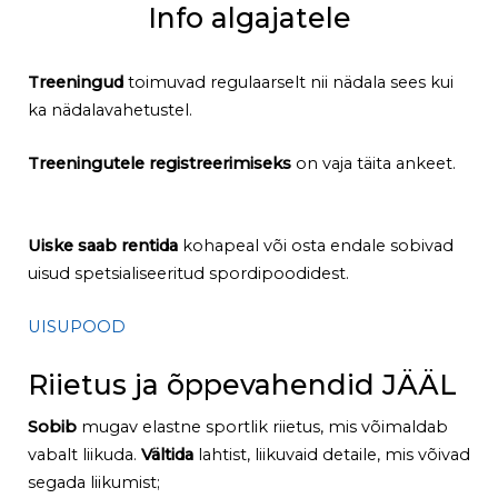
Info algajatele
Treeningud
toimuvad regulaarselt nii nädala sees kui
ka nädalavahetustel.
Treeningutele registreerimiseks
on vaja täita ankeet.
Uiske saab rentida
kohapeal või osta endale sobivad
uisud spetsialiseeritud spordipoodidest.
UISUPOOD
Riietus ja õppevahendid JÄÄL
Sobib
mugav elastne sportlik riietus, mis võimaldab
vabalt liikuda.
Vältida
lahtist, liikuvaid detaile, mis võivad
segada liikumist;