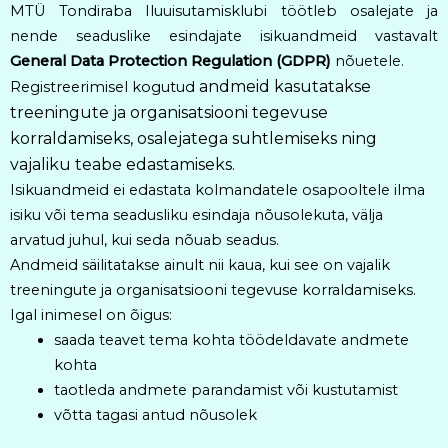
MTÜ Tondiraba Iluuisutamisklubi töötleb osalejate ja
nende seaduslike esindajate isikuandmeid vastavalt
General Data Protection Regulation (GDPR)
nõuetele.
andmeid kasutatakse
Registreerimisel kogutud
treeningute ja organisatsiooni tegevuse
korraldamiseks, osalejatega suhtlemiseks ning
vajaliku teabe edastamiseks.
Isikuandmeid ei edastata kolmandatele osapooltele ilma
isiku või tema seadusliku esindaja nõusolekuta, välja
arvatud juhul, kui seda nõuab seadus.
Andmeid säilitatakse ainult nii kaua, kui see on vajalik
treeningute ja organisatsiooni tegevuse korraldamiseks.
Igal inimesel on õigus:
saada teavet tema kohta töödeldavate andmete
kohta
taotleda andmete parandamist või kustutamist
võtta tagasi antud nõusolek