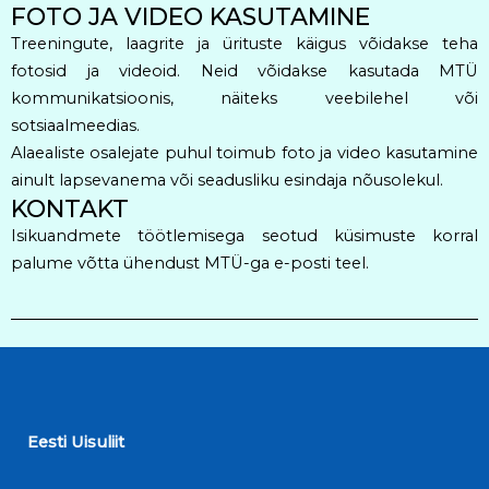
FOTO JA VIDEO KASUTAMINE
Treeningute, laagrite ja ürituste käigus võidakse teha
fotosid ja videoid. Neid võidakse kasutada MTÜ
kommunikatsioonis, näiteks veebilehel või
sotsiaalmeedias.
Alaealiste osalejate puhul toimub foto ja video kasutamine
ainult lapsevanema või seadusliku esindaja nõusolekul.
KONTAKT
Isikuandmete töötlemisega seotud küsimuste korral
palume võtta ühendust MTÜ-ga e-posti teel.
Eesti Uisuliit