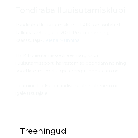
Tondiraba Iluuisutamisklubi
Tondiraba Iluuisutamisklubi (TRIK) on asutatud
Tallinnas 23.augustil 2021. Peatreener ning
kaasasutaja-
Jelena Muhhina
.
TRIK Iluuisutamiskooli eesmärgiks on
iluuisutamissporti harrastamise edendamine ning
sportlase mitmekülgse arengu soodustamine.
Peamine fookus on individuaalne lähenemine
igale uisutajale.
Treeningud