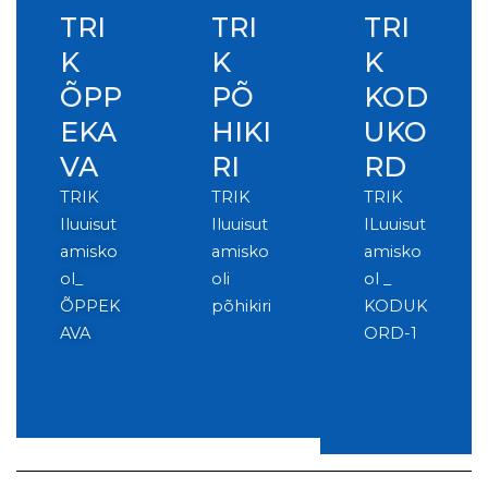
TRI
TRI
TRI
K
K
K
ÕPP
PÕ
KOD
EKA
HIKI
UKO
VA
RI
RD
TRIK
TRIK
TRIK
Iluuisut
Iluuisut
ILuuisut
amisko
amisko
amisko
ol_
oli
ol _
ÕPPEK
põhikiri
KODUK
AVA
ORD-1